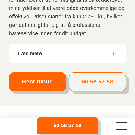
mine ydelser til at være både overkommelige og
effektive. Priser starter fra kun 2.750 kr., hvilket
gør det muligt for dig at få professionel
haveservice inden for dit budget.
Læs mere
Hent tilbud
60 58 57 58
Før/efter
60 58 57 58