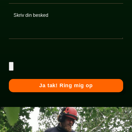
Please
leave
this
field
empty.