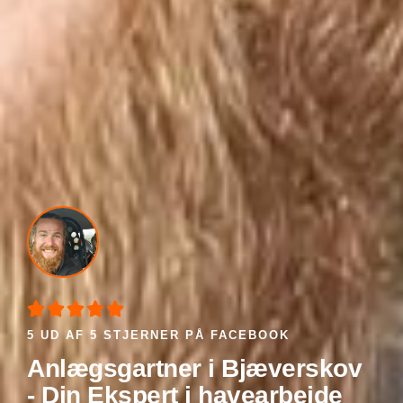





5 UD AF 5 STJERNER PÅ FACEBOOK
Anlægsgartner i Bjæverskov
- Din Ekspert i havearbejde