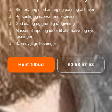
Stor erfaring med anlæg og pasning af haver
Personlig og nærværende service
God dialog og grundig rådgivning
Masser af input og idéer til alternative og nye
løsninger
Bæredygtige løsninger
Hent tilbud
60 58 57 58