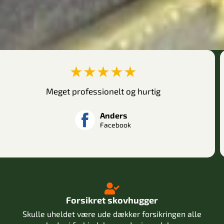
★★★★★
rofessionelt og hurtig
Super professi
spej
Anders
Facebook
Forsikret skovhugger
Skulle uheldet være ude dækker forsikringen alle