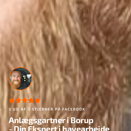





5 UD AF 5 STJERNER PÅ FACEBOOK
Anlægsgartner i Borup
- Din Ekspert i havearbejde