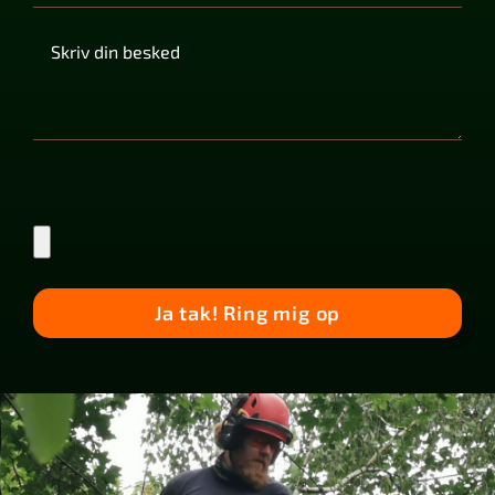
Please
leave
this
field
empty.