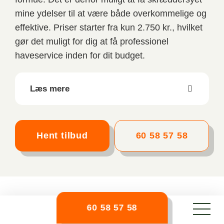
mine ydelser til at være både overkommelige og
effektive. Priser starter fra kun 2.750 kr., hvilket
gør det muligt for dig at få professionel
haveservice inden for dit budget.
Læs mere
Hent tilbud
60 58 57 58
Før/efter
60 58 57 58