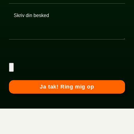
Please
leave
this
field
empty.