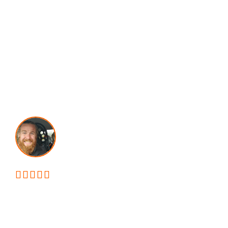





5 UD AF 5 STJERNER PÅ FACEBOOK
Anlægsgartner i Mogenstrup
- Din Ekspert i havearbejde