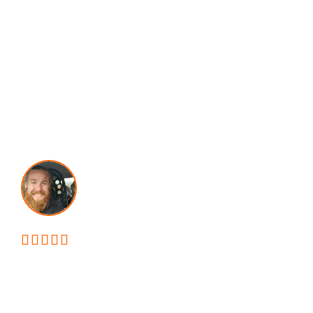





5 UD AF 5 STJERNER PÅ FACEBOOK
Anlægsgartner i Klippinge
- Din Ekspert i havearbejde