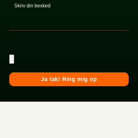
Please
leave
this
field
empty.